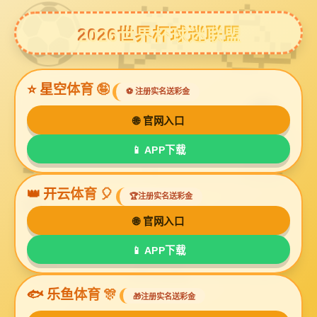
球友会体育
关于球友会体育
球友会体育
>
关于球友会体育
>
公司简介
球友会体育 玻璃珠有限公司是和德国SiLi 公司合资
成立的专业生产，开发，销售玻璃珠的高新技术企业。
公司在原生产线的基础上，引进了SiLi公司世界一流的
全自动生产线，采用了先进的德国工艺，生产玻璃珠和
空心玻璃珠。满足了汽车涂层、道路反光材料、石油化
工、水处理材料、墨水、油墨、染料、涂料颜料、造
纸、喷丸等行业的不同需求。