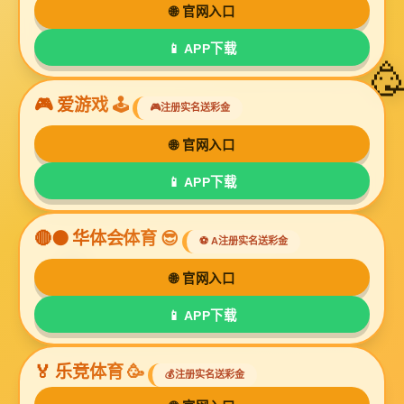
公司位于浙江省天台县球友会体育玻璃珠产业园
区，占地30余亩，拥有20000余平方米的厂房，1000 余
平方米研发中心。
公司借助德国先进的工艺和技术升级生产线，提升
产品质量，促进企业发展。 同时作为一家高新技术企
业，公司秉持着“技术创新，品质为先”的理念，每年投
入利润的10%与德国 SiLi公司合作进行研发。公司以“为
客户创造价值”为追求，积累了大量的国内外知名客户，
产品60% 出口到欧美地区。道路用玻璃珠产品拥有韩国
的KS认证，符合英国的BS 6088 标准。 与此同时，公
司是中国涂料协会和中国涂料协会装备分会的常任理事
单位，被评为“浙江省涂料行业优秀供应商”。